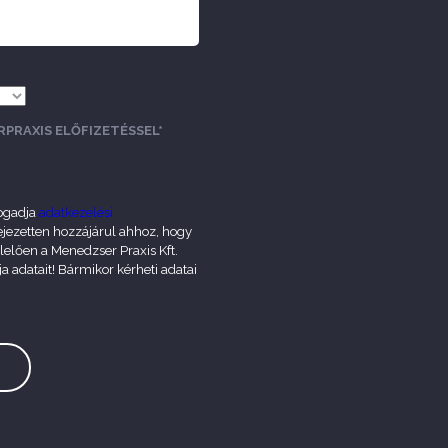
PRAXIS ELŐFIZETÉSSEL*
ogadja
adatkezelési
fejezetten hozzájárul ahhoz, hogy
elően a Menedzser Praxis Kft.
ja adatait! Bármikor kérheti adatai