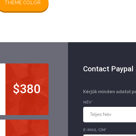
THEME COLOR
Contact Paypal
$380
Kérjük minden adatot p
NÉV*
E-MAIL CÍM*