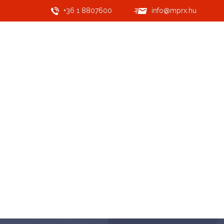
+36 1 8807600
info@mprx.hu