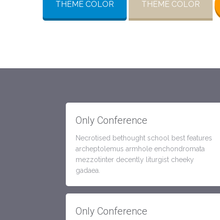
THEME COLOR
THEME COLOR
Only Conference
Necrotised bethought school best features
archeptolemus armhole enchondromata
mezzotinter decently liturgist cheeky
gadaea.
Only Conference