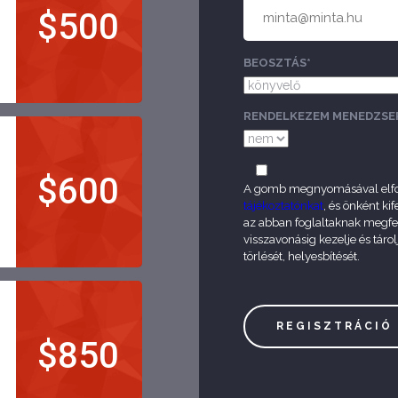
$500
BEOSZTÁS*
RENDELKEZEM MENEDZSER
$600
A gomb megnyomásával elf
tájékoztatónkat
, és önként ki
az abban foglaltaknak megfel
visszavonásig kezelje és tárol
törlését, helyesbítését.
$850